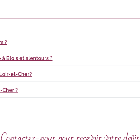
s ?
 à Blois et alentours ?
Loir-et-Cher?
t-Cher ?
Contactez-nous pour recevoir votre devis