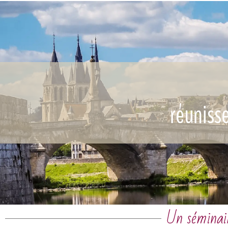
réuniss
Un séminair