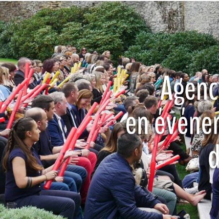
Agenc
en événem
d