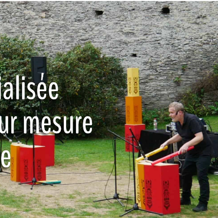
alisée
ur mesure
ce