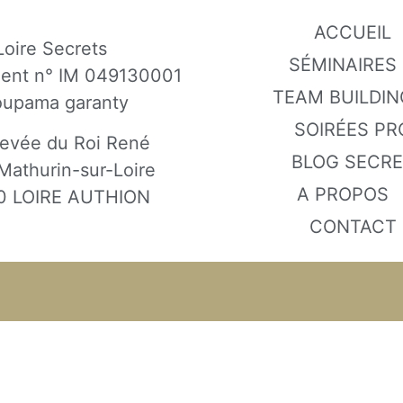
ACCUEIL
Loire Secrets
SÉMINAIRES
gent n° IM 049130001
TEAM BUILDIN
oupama garanty
SOIRÉES PR
evée du Roi René
BLOG SECR
Mathurin-sur-Loire
A PROPOS
0 LOIRE AUTHION
CONTACT