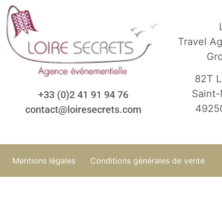
Travel A
Gr
82T L
Saint-
+33 (0)2 41 91 94 76
4925
contact@loiresecrets.com
Mentions légales
Conditions générales de vente