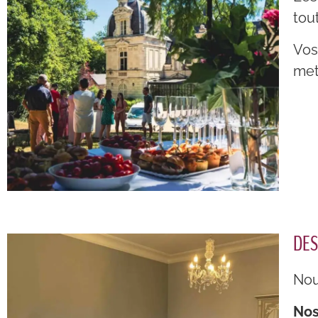
tou
Vos
met
DES
Nou
Nos