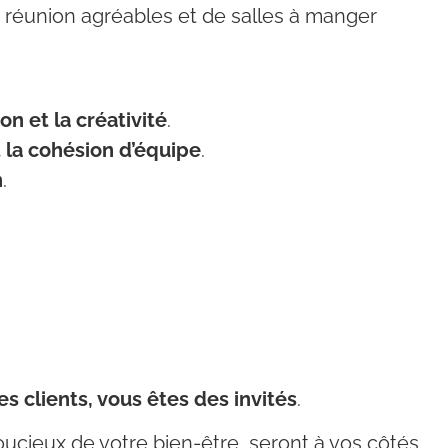
 réunion agréables et de salles à manger
on et la créativité
.
t la cohésion d’équipe
.
n
.
s clients, vous êtes des invités
.
oucieux de votre bien-être, seront à vos côtés