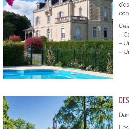
d’e
con
Ces
– C
– U
– U
DES
Dan
Les