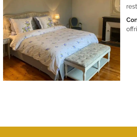
res
Con
off