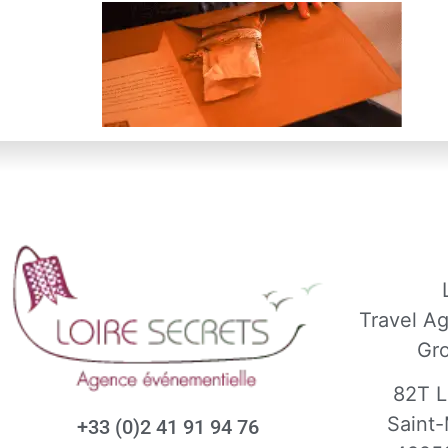
Travel A
Gr
82T L
Saint-
+33 (0)2 41 91 94 76