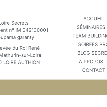
ACCUEIL
Loire Secrets
SÉMINAIRES
gent n° IM 049130001
TEAM BUILDIN
oupama garanty
SOIRÉES PR
evée du Roi René
BLOG SECR
Mathurin-sur-Loire
A PROPOS
0 LOIRE AUTHION
CONTACT