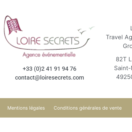
Travel A
Gr
82T L
Saint-
+33 (0)2 41 91 94 76
4925
contact@loiresecrets.com
Mentions légales
Conditions générales de vente