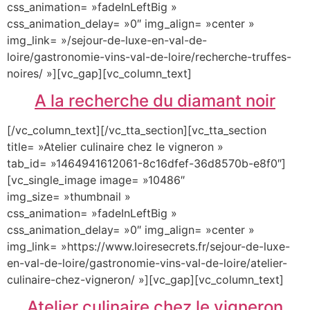
css_animation= »fadeInLeftBig »
css_animation_delay= »0″ img_align= »center »
img_link= »/sejour-de-luxe-en-val-de-
loire/gastronomie-vins-val-de-loire/recherche-truffes-
noires/ »][vc_gap][vc_column_text]
A la recherche du diamant noir
[/vc_column_text][/vc_tta_section][vc_tta_section
title= »Atelier culinaire chez le vigneron »
tab_id= »1464941612061-8c16dfef-36d8570b-e8f0″]
[vc_single_image image= »10486″
img_size= »thumbnail »
css_animation= »fadeInLeftBig »
css_animation_delay= »0″ img_align= »center »
img_link= »https://www.loiresecrets.fr/sejour-de-luxe-
en-val-de-loire/gastronomie-vins-val-de-loire/atelier-
culinaire-chez-vigneron/ »][vc_gap][vc_column_text]
Atelier culinaire chez le vigneron