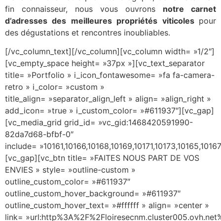
fin connaisseur, nous vous ouvrons
notre carnet
d’adresses des meilleures propriétés viticoles
pour
des dégustations et rencontres inoubliables.
[/vc_column_text][/vc_column][vc_column width= »1/2″]
[vc_empty_space height= »37px »][vc_text_separator
title= »Portfolio » i_icon_fontawesome= »fa fa-camera-
retro » i_color= »custom »
title_align= »separator_align_left » align= »align_right »
add_icon= »true » i_custom_color= »#611937″][vc_gap]
[vc_media_grid grid_id= »vc_gid:1468420591990-
82da7d68-bfbf-0″
include= »10161,10166,10168,10169,10171,10173,10165,10167
[vc_gap][vc_btn title= »FAITES NOUS PART DE VOS
ENVIES » style= »outline-custom »
outline_custom_color= »#611937″
outline_custom_hover_background= »#611937″
outline_custom_hover_text= »#ffffff » align= »center »
link= »url:http%3A%2F%2Floiresecnm.cluster005.ovh.net