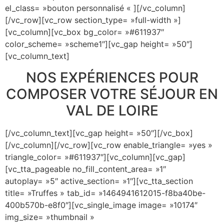
el_class= »bouton personnalisé « ][/vc_column]
[/vc_row][vc_row section_type= »full-width »]
[vc_column][vc_box bg_color= »#611937″
color_scheme= »scheme1″][vc_gap height= »50″]
[vc_column_text]
NOS EXPÉRIENCES POUR
COMPOSER VOTRE SÉJOUR EN
VAL DE LOIRE
[/vc_column_text][vc_gap height= »50″][/vc_box]
[/vc_column][/vc_row][vc_row enable_triangle= »yes »
triangle_color= »#611937″][vc_column][vc_gap]
[vc_tta_pageable no_fill_content_area= »1″
autoplay= »5″ active_section= »1″][vc_tta_section
title= »Truffes » tab_id= »1464941612015-f8ba40be-
400b570b-e8f0″][vc_single_image image= »10174″
img_size= »thumbnail »