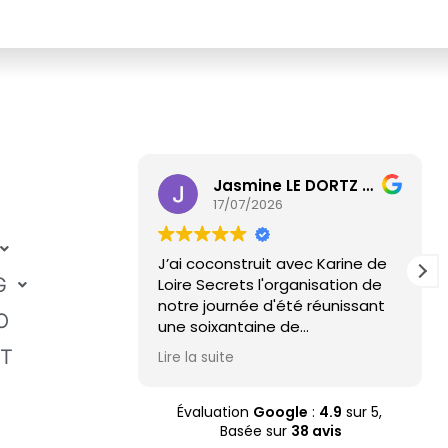
Jasmine LE DORTZ PESNEAU
17/07/2026
J’ai coconstruit avec Karine de
G
Loire Secrets l'organisation de
notre journée d'été réunissant
O
une soixantaine de
collaborateurs.
ET
Lire la suite
Dès les premiers échanges,
Karine a fait preuve d'une
grande écoute pour
Évaluation
Google
:
4.9
sur 5,
comprendre notre culture
Basée sur
38 avis