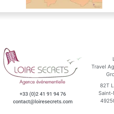
Travel A
Gr
82T L
Saint-
+33 (0)2 41 91 94 76
4925
contact@loiresecrets.com