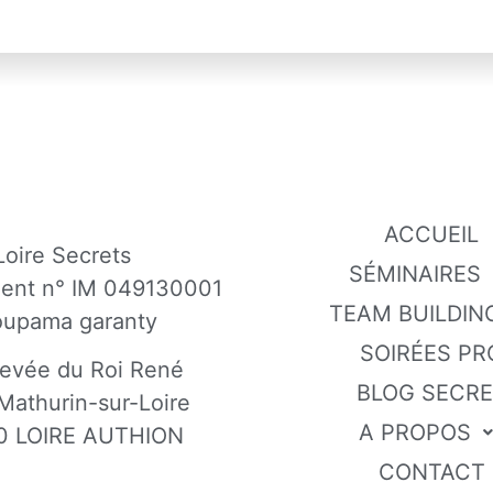
ACCUEIL
Loire Secrets
SÉMINAIRES
gent n° IM 049130001
TEAM BUILDIN
oupama garanty
SOIRÉES PR
evée du Roi René
BLOG SECR
Mathurin-sur-Loire
A PROPOS
0 LOIRE AUTHION
CONTACT